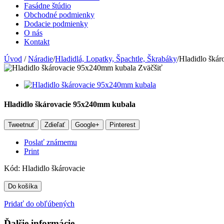
Fasádne štúdio
Obchodné podmienky
Dodacie podmienky
O nás
Kontakt
Úvod
/
Náradie
/
Hladidlá, Lopatky, Špachtle, Škrabáky
/
Hladidlo šká
Zväčšiť
Hladidlo škárovacie 95x240mm kubala
Tweetnuť
Zdieľať
Google+
Pinterest
Poslať známemu
Print
Kód:
Hladidlo škárovacie
Do košíka
Pridať do obľúbených
Ďalšie informácie