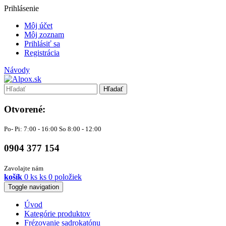
Prihlásenie
Môj účet
Môj zoznam
Prihlásiť sa
Registrácia
Návody
Hľadať
Otvorené:
Po- Pi: 7:00 - 16:00 So 8:00 - 12:00
0904 377 154
Zavolajte nám
košík
0
ks
ks
0 položiek
Toggle navigation
Úvod
Kategórie produktov
Frézovanie sadrokatónu