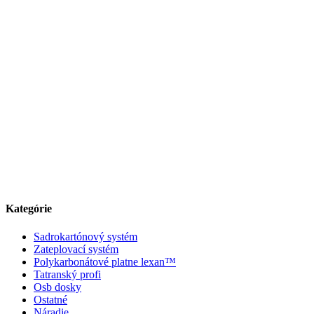
Kategórie
Sadrokartónový systém
Zateplovací systém
Polykarbonátové platne lexan™
Tatranský profi
Osb dosky
Ostatné
Náradie