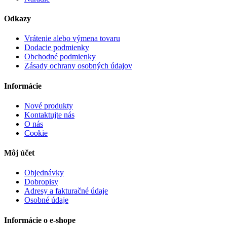
Odkazy
Vrátenie alebo výmena tovaru
Dodacie podmienky
Obchodné podmienky
Zásady ochrany osobných údajov
Informácie
Nové produkty
Kontaktujte nás
O nás
Cookie
Môj účet
Objednávky
Dobropisy
Adresy a fakturačné údaje
Osobné údaje
Informácie o e-shope