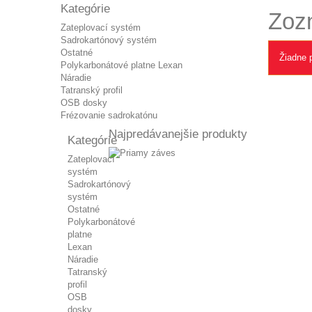
Kategórie
Zoz
Zateplovací systém
Sadrokartónový systém
Ostatné
Žiadne 
Polykarbonátové platne Lexan
Náradie
Tatranský profil
OSB dosky
Frézovanie sadrokatónu
Najpredávanejšie produkty
Kategórie
Zateplovací
systém
Sadrokartónový
systém
Ostatné
Polykarbonátové
platne
Lexan
Náradie
Tatranský
profil
OSB
dosky