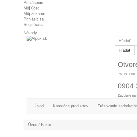
Prihlásenie
Môj účet
Môj zoznam
Prihlásiť sa
Registrácia
Návody
Hľadať
Otvor
Po- Pi: 7:00 
0904 
Zavolajte ná
Úvod
Kategórie produktov
Frézovanie sadrokató
Úvod
/
Fakro