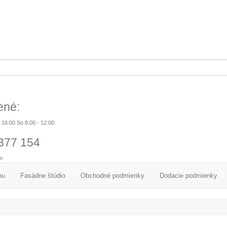
ené:
- 16:00 So 8:00 - 12:00
377 154
m
nu
Fasádne štúdio
Obchodné podmienky
Dodacie podmienky