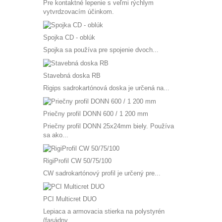
Pre kontaktné lepenie s veľmi rýchlym
vytvrdzovacím účinkom.
Spojka CD - oblúk
Spojka sa používa pre spojenie dvoch...
Stavebná doska RB
Rigips sadrokartónová doska je určená na...
Priečny profil DONN 600 / 1 200 mm
Priečny profil DONN 25x24mm biely. Používa
sa ako...
RigiProfil CW 50/75/100
CW sadrokartónový profil je určený pre...
PCI Multicret DUO
Lepiaca a armovacia stierka na polystyrén
(fasádny,...