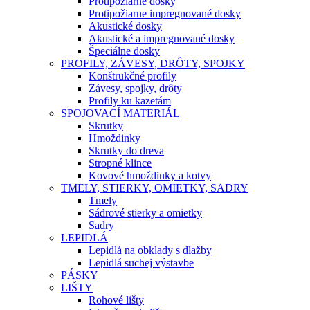
Protipožiarne dosky
Protipožiarne impregnované dosky
Akustické dosky
Akustické a impregnované dosky
Špeciálne dosky
PROFILY, ZÁVESY, DRÔTY, SPOJKY
Konštrukčné profily
Závesy, spojky, drôty
Profily ku kazetám
SPOJOVACÍ MATERIÁL
Skrutky
Hmoždinky
Skrutky do dreva
Stropné klince
Kovové hmoždinky a kotvy
TMELY, STIERKY, OMIETKY, SADRY
Tmely
Sádrové stierky a omietky
Sadry
LEPIDLÁ
Lepidlá na obklady s dlažby
Lepidlá suchej výstavbe
PÁSKY
LIŠTY
Rohové lišty