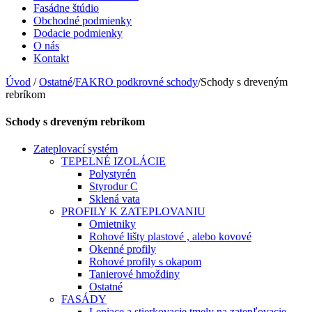
Fasádne štúdio
Obchodné podmienky
Dodacie podmienky
O nás
Kontakt
Úvod
/
Ostatné
/
FAKRO podkrovné schody
/
Schody s dreveným
rebríkom
Schody s dreveným rebríkom
Zateplovací systém
TEPELNÉ IZOLÁCIE
Polystyrén
Styrodur C
Sklená vata
PROFILY K ZATEPLOVANIU
Omietniky
Rohové lišty plastové , alebo kovové
Okenné profily
Rohové profily s okapom
Tanierové hmoždiny
Ostatné
FASÁDY
Lepiace a stierkovacie tmely na zatepľovacie