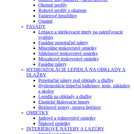
Okenné profily
Rohové profily s okapom
Tanierové hmoždiny
Ostatné
FASÁDY
Lepiace a stierkovacie tmely na zatepľovacie
systémy
Fasádne penetračné nátery
Minerálne tenkovrstvé omietky
Silikónové tenkovrstvé omietky
Mozaikové tenkovrstvé omietky
Fasádne nátery
HYDROIZOLÁCIE LEPIDLÁ NA OBKLADY A
DLAŽBY
Penetračné nátery pod obklady a dlažby
Hydroizolácie kúpeľní balkónov, terás, základov
a skolov
Lepidlá na obklady a dlažby
Elastické škárovacie hmoty
Betónové potery, oprava betónov
OMIETKY
Jadrové a jednovrstvé omietky
Štukové omietky
INTERIÉROVÉ NÁTERY A LAZÚRY