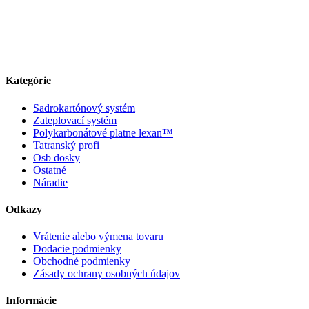
Kategórie
Sadrokartónový systém
Zateplovací systém
Polykarbonátové platne lexan™
Tatranský profi
Osb dosky
Ostatné
Náradie
Odkazy
Vrátenie alebo výmena tovaru
Dodacie podmienky
Obchodné podmienky
Zásady ochrany osobných údajov
Informácie