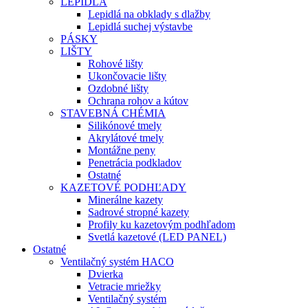
LEPIDLÁ
Lepidlá na obklady s dlažby
Lepidlá suchej výstavbe
PÁSKY
LIŠTY
Rohové lišty
Ukončovacie lišty
Ozdobné lišty
Ochrana rohov a kútov
STAVEBNÁ CHÉMIA
Silikónové tmely
Akrylátové tmely
Montážne peny
Penetrácia podkladov
Ostatné
KAZETOVÉ PODHĽADY
Minerálne kazety
Sadrové stropné kazety
Profily ku kazetovým podhľadom
Svetlá kazetové (LED PANEL)
Ostatné
Ventilačný systém HACO
Dvierka
Vetracie mriežky
Ventilačný systém