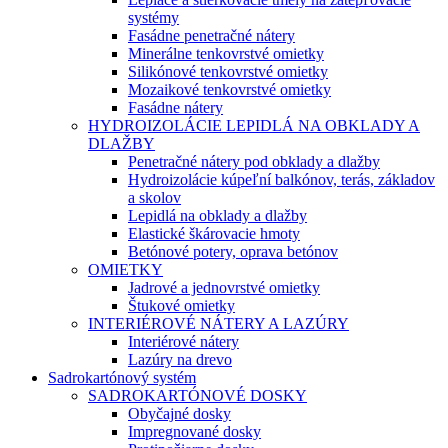
systémy
Fasádne penetračné nátery
Minerálne tenkovrstvé omietky
Silikónové tenkovrstvé omietky
Mozaikové tenkovrstvé omietky
Fasádne nátery
HYDROIZOLÁCIE LEPIDLÁ NA OBKLADY A
DLAŽBY
Penetračné nátery pod obklady a dlažby
Hydroizolácie kúpeľní balkónov, terás, základov
a skolov
Lepidlá na obklady a dlažby
Elastické škárovacie hmoty
Betónové potery, oprava betónov
OMIETKY
Jadrové a jednovrstvé omietky
Štukové omietky
INTERIÉROVÉ NÁTERY A LAZÚRY
Interiérové nátery
Lazúry na drevo
Sadrokartónový systém
SADROKARTÓNOVÉ DOSKY
Obyčajné dosky
Impregnované dosky