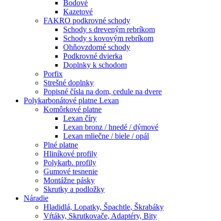
Bodové
Kazetové
FAKRO podkrovné schody
Schody s dreveným rebríkom
Schody s kovovým rebríkom
Ohňovzdorné schody
Podkrovné dvierka
Doplnky k schodom
Porfix
Strešné doplnky
Popisné čísla na dom, cedule na dvere
Polykarbonátové platne Lexan
Komôrkové platne
Lexan číry
Lexan bronz / hnedé / dýmové
Lexan mliečne / biele / opál
Plné platne
Hliníkové profily
Polykarb. profily
Gumové tesnenie
Montážne pásky
Skrutky a podložky
Náradie
Hladidlá, Lopatky, Špachtle, Škrabáky
Vŕtáky, Skrutkovače, Adaptéry, Bity