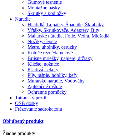
Gumové tesnenie
Montážne pásky
Skrutky a podložky
Náradie
Hladidlá, Lopatky, Špachtle, Škrabáky
Vŕtáky, Skrutkovače, Adaptéry, Bity
Maliarske náradie, Fólie, Vedrá, Miešadlá
Nožíky, čepele
Metre, uholníky, ceruzky
Kotúče rezné/lamelové
Brúsne mriežky, papiere, držiaky
Kliešte, nožnice
Kladivá, sekery
Píly, rašple, hoblíky, kefy
Murárske náradie, Vodováhy
Aplikačné pištole
Ochranné pomôcky
Tatranský profil
OSB dosky
Frézovanie sadrokatónu
Obľúbený produkt
Žiadne produkty