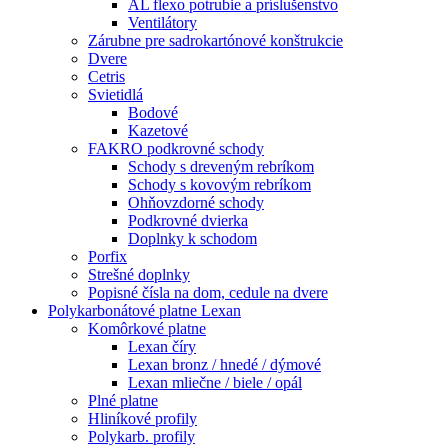
AL flexo potrubie a príslušenstvo
Ventilátory
Zárubne pre sadrokartónové konštrukcie
Dvere
Cetris
Svietidlá
Bodové
Kazetové
FAKRO podkrovné schody
Schody s dreveným rebríkom
Schody s kovovým rebríkom
Ohňovzdorné schody
Podkrovné dvierka
Doplnky k schodom
Porfix
Strešné doplnky
Popisné čísla na dom, cedule na dvere
Polykarbonátové platne Lexan
Komôrkové platne
Lexan číry
Lexan bronz / hnedé / dýmové
Lexan mliečne / biele / opál
Plné platne
Hliníkové profily
Polykarb. profily