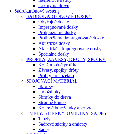
Interiérové nátery
Lazúry na drevo
Sadrokartónový systém
SADROKARTÓNOVÉ DOSKY
Obyčajné dosky
Impregnované dosky
Protipožiarne dosky
Protipožiarne impregnované dosky
Akustické dosky
Akustické a impregnované dosky
Špeciálne dosky
PROFILY, ZÁVESY, DRÔTY, SPOJKY
Konštrukčné profily
Závesy, spojky, drôty
Profily ku kazetám
SPOJOVACÍ MATERIÁL
Skrutky
Hmoždinky
Skrutky do dreva
Stropné klince
Kovové hmoždinky a kotvy
TMELY, STIERKY, OMIETKY, SADRY
Tmely
Sádrové stierky a omietky
Sadry