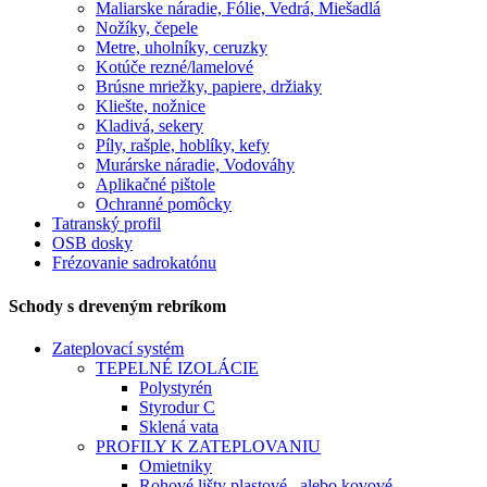
Maliarske náradie, Fólie, Vedrá, Miešadlá
Nožíky, čepele
Metre, uholníky, ceruzky
Kotúče rezné/lamelové
Brúsne mriežky, papiere, držiaky
Kliešte, nožnice
Kladivá, sekery
Píly, rašple, hoblíky, kefy
Murárske náradie, Vodováhy
Aplikačné pištole
Ochranné pomôcky
Tatranský profil
OSB dosky
Frézovanie sadrokatónu
Schody s dreveným rebríkom
Zateplovací systém
TEPELNÉ IZOLÁCIE
Polystyrén
Styrodur C
Sklená vata
PROFILY K ZATEPLOVANIU
Omietniky
Rohové lišty plastové , alebo kovové