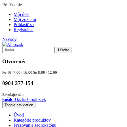
Prihlásenie
Môj účet
Môj zoznam
Prihlásiť sa
Registrácia
Návody
Hľadať
Otvorené:
Po- Pi: 7:00 - 16:00 So 8:00 - 12:00
0904 377 154
Zavolajte nám
košík
0
ks
ks
0 položiek
Toggle navigation
Úvod
Kategórie produktov
Frézovanie sadrokatónu