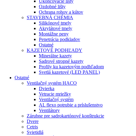
Ukončovacie lišty
Ozdobné lišty
Ochrana rohov a kútov
STAVEBNÁ CHÉMIA
Silikónové tmely
Akrylátové tmely
Montážne peny
Penetrácia podkladov
Ostatné
KAZETOVÉ PODHĽADY
Minerálne kazety
Sadrové stropné kazety
Profily ku kazetovým podhľadom
Svetlá kazetové (LED PANEL)
Ostatné
Ventilačný systém HACO
Dvierka
Vetracie mriežky
Ventilačný systém
AL flexo potrubie a príslušenstvo
Ventilátory
Zárubne pre sadrokartónové konštrukcie
Dvere
Cetris
Svietidlá