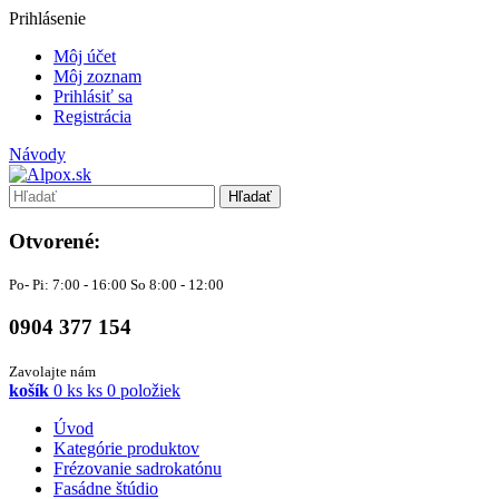
Prihlásenie
Môj účet
Môj zoznam
Prihlásiť sa
Registrácia
Návody
Hľadať
Otvorené:
Po- Pi: 7:00 - 16:00 So 8:00 - 12:00
0904 377 154
Zavolajte nám
košík
0
ks
ks
0 položiek
Úvod
Kategórie produktov
Frézovanie sadrokatónu
Fasádne štúdio