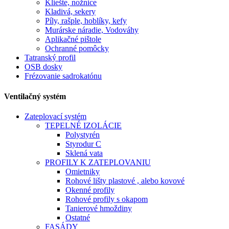
Kliešte, nožnice
Kladivá, sekery
Píly, rašple, hoblíky, kefy
Murárske náradie, Vodováhy
Aplikačné pištole
Ochranné pomôcky
Tatranský profil
OSB dosky
Frézovanie sadrokatónu
Ventilačný systém
Zateplovací systém
TEPELNÉ IZOLÁCIE
Polystyrén
Styrodur C
Sklená vata
PROFILY K ZATEPLOVANIU
Omietniky
Rohové lišty plastové , alebo kovové
Okenné profily
Rohové profily s okapom
Tanierové hmoždiny
Ostatné
FASÁDY