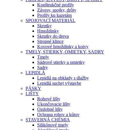
Konštrukčné profily
Závesy, spojky, drôty
Profily ku kazetám
SPOJOVACÍ MATERIÁL
Skrutky
Hmoždinky
Skrutky do dreva
Stropné klince
Kovové hmoždinky a kotvy
TMELY, STIERKY, OMIETKY, SADRY
Tmely
Sádrové stierky a omietky
Sadry
LEPIDLÁ
Lepidlá na obklady s dlažby
Lepidlá suchej výstavbe
PÁSKY
LIŠTY
Rohové lišty
Ukončovacie lišty
Ozdobné lišty
Ochrana rohov a kútov
STAVEBNÁ CHÉMIA
Silikónové tmely