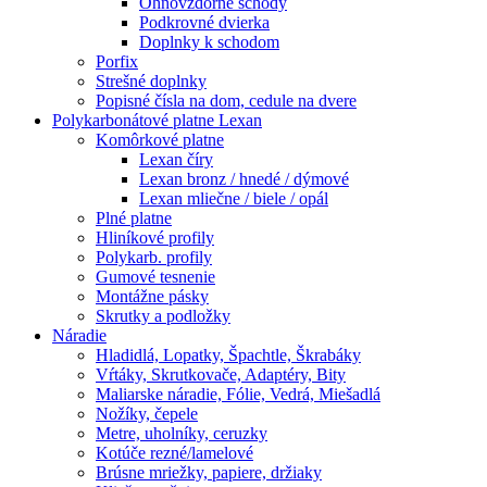
Ohňovzdorné schody
Podkrovné dvierka
Doplnky k schodom
Porfix
Strešné doplnky
Popisné čísla na dom, cedule na dvere
Polykarbonátové platne Lexan
Komôrkové platne
Lexan číry
Lexan bronz / hnedé / dýmové
Lexan mliečne / biele / opál
Plné platne
Hliníkové profily
Polykarb. profily
Gumové tesnenie
Montážne pásky
Skrutky a podložky
Náradie
Hladidlá, Lopatky, Špachtle, Škrabáky
Vŕtáky, Skrutkovače, Adaptéry, Bity
Maliarske náradie, Fólie, Vedrá, Miešadlá
Nožíky, čepele
Metre, uholníky, ceruzky
Kotúče rezné/lamelové
Brúsne mriežky, papiere, držiaky