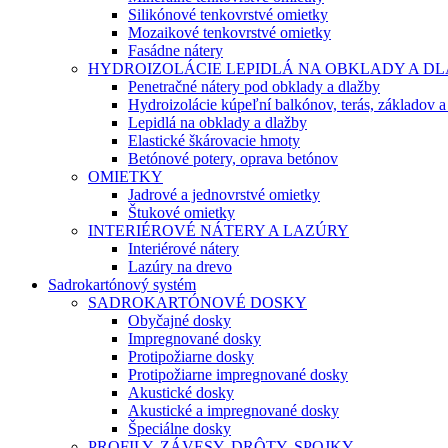
Silikónové tenkovrstvé omietky
Mozaikové tenkovrstvé omietky
Fasádne nátery
HYDROIZOLÁCIE LEPIDLÁ NA OBKLADY A D
Penetračné nátery pod obklady a dlažby
Hydroizolácie kúpeľní balkónov, terás, základov a
Lepidlá na obklady a dlažby
Elastické škárovacie hmoty
Betónové potery, oprava betónov
OMIETKY
Jadrové a jednovrstvé omietky
Štukové omietky
INTERIÉROVÉ NÁTERY A LAZÚRY
Interiérové nátery
Lazúry na drevo
Sadrokartónový systém
SADROKARTÓNOVÉ DOSKY
Obyčajné dosky
Impregnované dosky
Protipožiarne dosky
Protipožiarne impregnované dosky
Akustické dosky
Akustické a impregnované dosky
Špeciálne dosky
PROFILY, ZÁVESY, DRÔTY, SPOJKY