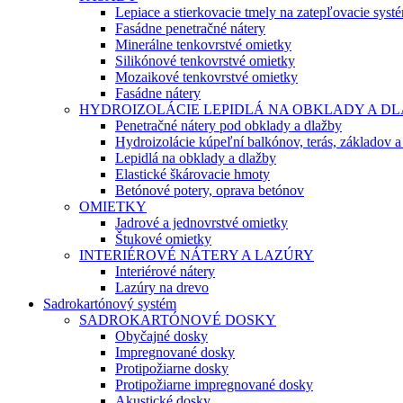
Lepiace a stierkovacie tmely na zatepľovacie syst
Fasádne penetračné nátery
Minerálne tenkovrstvé omietky
Silikónové tenkovrstvé omietky
Mozaikové tenkovrstvé omietky
Fasádne nátery
HYDROIZOLÁCIE LEPIDLÁ NA OBKLADY A D
Penetračné nátery pod obklady a dlažby
Hydroizolácie kúpeľní balkónov, terás, základov a
Lepidlá na obklady a dlažby
Elastické škárovacie hmoty
Betónové potery, oprava betónov
OMIETKY
Jadrové a jednovrstvé omietky
Štukové omietky
INTERIÉROVÉ NÁTERY A LAZÚRY
Interiérové nátery
Lazúry na drevo
Sadrokartónový systém
SADROKARTÓNOVÉ DOSKY
Obyčajné dosky
Impregnované dosky
Protipožiarne dosky
Protipožiarne impregnované dosky
Akustické dosky