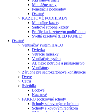
Akrylátové tmely
Montážne peny
Penetrácia podkladov
Ostatné
KAZETOVÉ PODHĽADY
Minerálne kazety
Sadrové stropné kazety
Profily ku kazetovým podhľadom
Svetlá kazetové (LED PANEL)
Ostatné
Ventilačný systém HACO
Dvierka
Vetracie mriežky
Ventilačný systém
AL flexo potrubie a príslušenstvo
Ventilátory
Zárubne pre sadrokartónové konštrukcie
Dvere
Cetris
Svietidlá
Bodové
Kazetové
FAKRO podkrovné schody
Schody s dreveným rebríkom
Schody s kovovým rebríkom