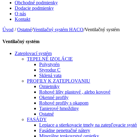
Obchodné podmienky
Dodacie podmienky
O nás
Kontakt
Úvod
/
Ostatné
/
Ventilačný systém HACO
/
Ventilačný systém
Ventilačný systém
Zateplovací systém
TEPELNÉ IZOLÁCIE
Polystyrén
Styrodur C
Sklená vata
PROFILY K ZATEPLOVANIU
Omietniky
Rohové lišty plastové , alebo kovové
Okenné profily
Rohové profily s okapom
Tanierové hmoždiny
Ostatné
FASÁDY
Lepiace a stierkovacie tmely na zatepľovacie syst
Fasádne penetračné nátery
Minerálne tenkovrstvé omietky