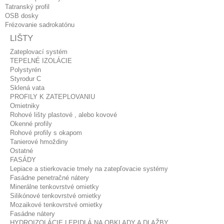
Tatranský profil
OSB dosky
Frézovanie sadrokatónu
LIŠTY
Zateplovací systém
TEPELNÉ IZOLÁCIE
Polystyrén
Styrodur C
Sklená vata
PROFILY K ZATEPLOVANIU
Omietniky
Rohové lišty plastové , alebo kovové
Okenné profily
Rohové profily s okapom
Tanierové hmoždiny
Ostatné
FASÁDY
Lepiace a stierkovacie tmely na zatepľovacie systémy
Fasádne penetračné nátery
Minerálne tenkovrstvé omietky
Silikónové tenkovrstvé omietky
Mozaikové tenkovrstvé omietky
Fasádne nátery
HYDROIZOLÁCIE LEPIDLÁ NA OBKLADY A DLAŽBY