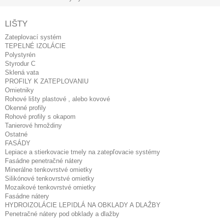
LIŠTY
Zateplovací systém
TEPELNÉ IZOLÁCIE
Polystyrén
Styrodur C
Sklená vata
PROFILY K ZATEPLOVANIU
Omietniky
Rohové lišty plastové , alebo kovové
Okenné profily
Rohové profily s okapom
Tanierové hmoždiny
Ostatné
FASÁDY
Lepiace a stierkovacie tmely na zatepľovacie systémy
Fasádne penetračné nátery
Minerálne tenkovrstvé omietky
Silikónové tenkovrstvé omietky
Mozaikové tenkovrstvé omietky
Fasádne nátery
HYDROIZOLÁCIE LEPIDLÁ NA OBKLADY A DLAŽBY
Penetračné nátery pod obklady a dlažby