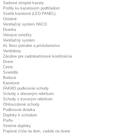
Sadrové stropné kazety
Profily ku kazetovým podhľadom
Svetlá kazetové (LED PANEL)
Ostatné
Ventilačný systém HACO
Dvierka
Vetracie mriežky
Ventilačný systém
AL flexo potrubie a príslušenstvo
Ventilátory
Zárubne pre sadrokartónové konštrukcie
Dvere
Cetris
Svietidlá
Bodové
Kazetové
FAKRO podkrovné schody
Schody s dreveným rebríkom
Schody s kovovým rebríkom
Ohňovzdorné schody
Podkrovné dvierka
Doplnky k schodom
Porfix
Strešné doplnky
Popisné čísla na dom, cedule na dvere