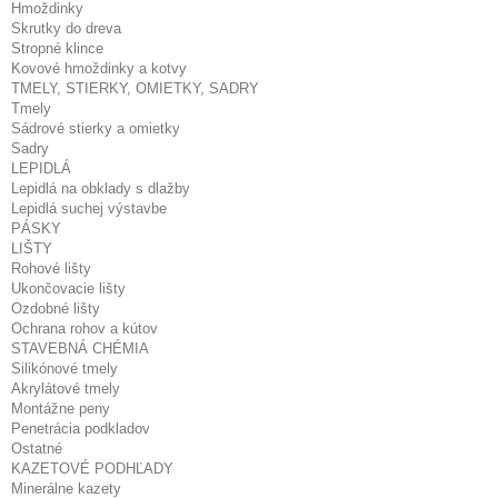
Hmoždinky
Skrutky do dreva
Stropné klince
Kovové hmoždinky a kotvy
TMELY, STIERKY, OMIETKY, SADRY
Tmely
Sádrové stierky a omietky
Sadry
LEPIDLÁ
Lepidlá na obklady s dlažby
Lepidlá suchej výstavbe
PÁSKY
LIŠTY
Rohové lišty
Ukončovacie lišty
Ozdobné lišty
Ochrana rohov a kútov
STAVEBNÁ CHÉMIA
Silikónové tmely
Akrylátové tmely
Montážne peny
Penetrácia podkladov
Ostatné
KAZETOVÉ PODHĽADY
Minerálne kazety