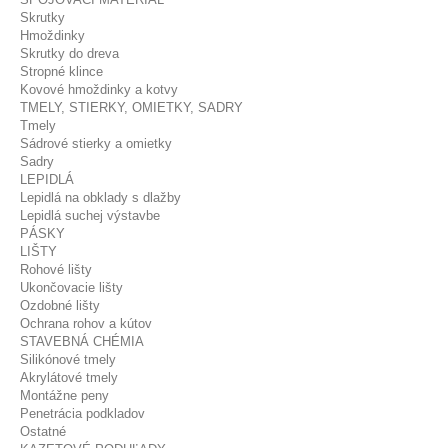
Skrutky
Hmoždinky
Skrutky do dreva
Stropné klince
Kovové hmoždinky a kotvy
TMELY, STIERKY, OMIETKY, SADRY
Tmely
Sádrové stierky a omietky
Sadry
LEPIDLÁ
Lepidlá na obklady s dlažby
Lepidlá suchej výstavbe
PÁSKY
LIŠTY
Rohové lišty
Ukončovacie lišty
Ozdobné lišty
Ochrana rohov a kútov
STAVEBNÁ CHÉMIA
Silikónové tmely
Akrylátové tmely
Montážne peny
Penetrácia podkladov
Ostatné