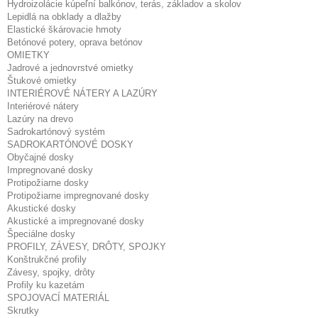
Hydroizolácie kúpeľní balkónov, terás, základov a skolov
Lepidlá na obklady a dlažby
Elastické škárovacie hmoty
Betónové potery, oprava betónov
OMIETKY
Jadrové a jednovrstvé omietky
Štukové omietky
INTERIÉROVÉ NÁTERY A LAZÚRY
Interiérové nátery
Lazúry na drevo
Sadrokartónový systém
SADROKARTÓNOVÉ DOSKY
Obyčajné dosky
Impregnované dosky
Protipožiarne dosky
Protipožiarne impregnované dosky
Akustické dosky
Akustické a impregnované dosky
Špeciálne dosky
PROFILY, ZÁVESY, DRÔTY, SPOJKY
Konštrukčné profily
Závesy, spojky, drôty
Profily ku kazetám
SPOJOVACÍ MATERIÁL
Skrutky