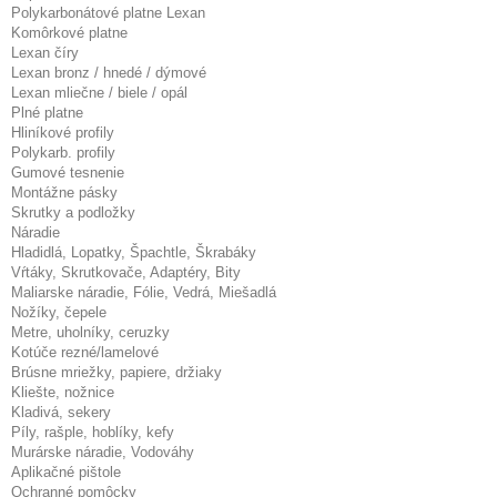
Polykarbonátové platne Lexan
Komôrkové platne
Lexan číry
Lexan bronz / hnedé / dýmové
Lexan mliečne / biele / opál
Plné platne
Hliníkové profily
Polykarb. profily
Gumové tesnenie
Montážne pásky
Skrutky a podložky
Náradie
Hladidlá, Lopatky, Špachtle, Škrabáky
Vŕtáky, Skrutkovače, Adaptéry, Bity
Maliarske náradie, Fólie, Vedrá, Miešadlá
Nožíky, čepele
Metre, uholníky, ceruzky
Kotúče rezné/lamelové
Brúsne mriežky, papiere, držiaky
Kliešte, nožnice
Kladivá, sekery
Píly, rašple, hoblíky, kefy
Murárske náradie, Vodováhy
Aplikačné pištole
Ochranné pomôcky