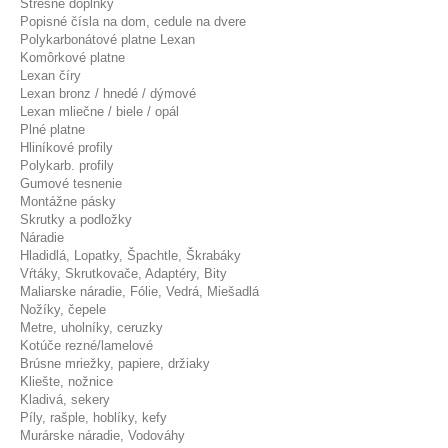
Strešné doplnky
Popisné čísla na dom, cedule na dvere
Polykarbonátové platne Lexan
Komôrkové platne
Lexan číry
Lexan bronz / hnedé / dýmové
Lexan mliečne / biele / opál
Plné platne
Hliníkové profily
Polykarb. profily
Gumové tesnenie
Montážne pásky
Skrutky a podložky
Náradie
Hladidlá, Lopatky, Špachtle, Škrabáky
Vŕtáky, Skrutkovače, Adaptéry, Bity
Maliarske náradie, Fólie, Vedrá, Miešadlá
Nožíky, čepele
Metre, uholníky, ceruzky
Kotúče rezné/lamelové
Brúsne mriežky, papiere, držiaky
Kliešte, nožnice
Kladivá, sekery
Píly, rašple, hoblíky, kefy
Murárske náradie, Vodováhy