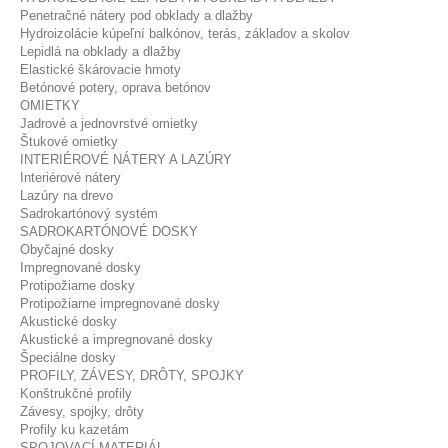
Penetračné nátery pod obklady a dlažby
Hydroizolácie kúpeľní balkónov, terás, základov a skolov
Lepidlá na obklady a dlažby
Elastické škárovacie hmoty
Betónové potery, oprava betónov
OMIETKY
Jadrové a jednovrstvé omietky
Štukové omietky
INTERIÉROVÉ NÁTERY A LAZÚRY
Interiérové nátery
Lazúry na drevo
Sadrokartónový systém
SADROKARTÓNOVÉ DOSKY
Obyčajné dosky
Impregnované dosky
Protipožiarne dosky
Protipožiarne impregnované dosky
Akustické dosky
Akustické a impregnované dosky
Špeciálne dosky
PROFILY, ZÁVESY, DRÔTY, SPOJKY
Konštrukčné profily
Závesy, spojky, drôty
Profily ku kazetám
SPOJOVACÍ MATERIÁL