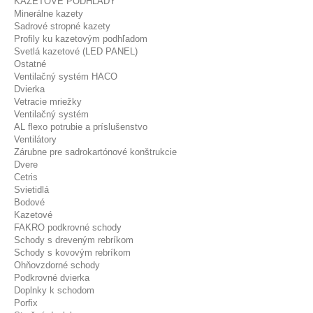
KAZETOVÉ PODHĽADY
Minerálne kazety
Sadrové stropné kazety
Profily ku kazetovým podhľadom
Svetlá kazetové (LED PANEL)
Ostatné
Ventilačný systém HACO
Dvierka
Vetracie mriežky
Ventilačný systém
AL flexo potrubie a príslušenstvo
Ventilátory
Zárubne pre sadrokartónové konštrukcie
Dvere
Cetris
Svietidlá
Bodové
Kazetové
FAKRO podkrovné schody
Schody s dreveným rebríkom
Schody s kovovým rebríkom
Ohňovzdorné schody
Podkrovné dvierka
Doplnky k schodom
Porfix