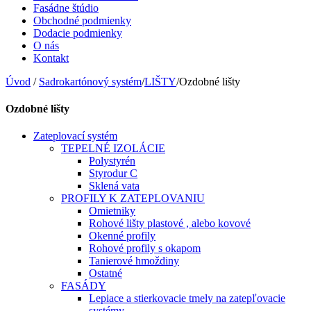
Fasádne štúdio
Obchodné podmienky
Dodacie podmienky
O nás
Kontakt
Úvod
/
Sadrokartónový systém
/
LIŠTY
/
Ozdobné lišty
Ozdobné lišty
Zateplovací systém
TEPELNÉ IZOLÁCIE
Polystyrén
Styrodur C
Sklená vata
PROFILY K ZATEPLOVANIU
Omietniky
Rohové lišty plastové , alebo kovové
Okenné profily
Rohové profily s okapom
Tanierové hmoždiny
Ostatné
FASÁDY
Lepiace a stierkovacie tmely na zatepľovacie
systémy