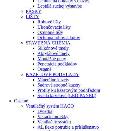
Lepidlá na obklady s dlažby
Lepidlá suchej výstavbe
PÁSKY
LIŠTY
Rohové lišty
Ukončovacie lišty
Ozdobné lišty
Ochrana rohov a kútov
STAVEBNÁ CHÉMIA
Silikónové tmely
Akrylátové tmely
Montážne peny
Penetrácia podkladov
Ostatné
KAZETOVÉ PODHĽADY
Minerálne kazety
Sadrové stropné kazety
Profily ku kazetovým podhľadom
Svetlá kazetové (LED PANEL)
Ostatné
Ventilačný systém HACO
Dvierka
Vetracie mriežky
Ventilačný systém
AL flexo potrubie a príslušenstvo