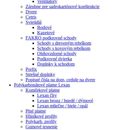
Ventilátory
Zárubne pre sadrokartónové konštrukcie
Dvere
Cetris
Svietidlá
Bodové
Kazetové
FAKRO podkrovné schody
Schody s dreveným rebríkom
Schody s kovovým rebríkom
Ohňovzdorné schody
Podkrovné dvierka
Doplnky k schodom
Porfix
Strešné doplnky
Popisné čísla na dom, cedule na dvere
Polykarbonátové platne Lexan
Komôrkové platne
Lexan číry
Lexan bronz / hnedé / dýmové
Lexan mliečne / biele / opál
Plné platne
Hliníkové profily
Polykarb. profily
Gumové tesnenie