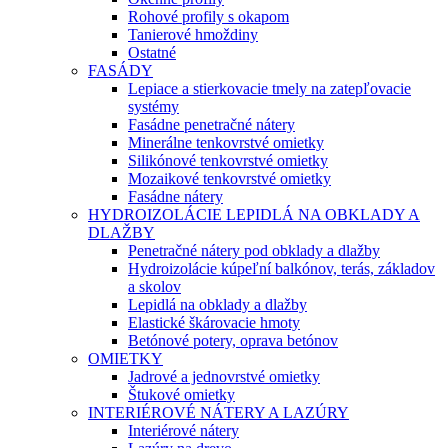
Rohové profily s okapom
Tanierové hmoždiny
Ostatné
FASÁDY
Lepiace a stierkovacie tmely na zatepľovacie
systémy
Fasádne penetračné nátery
Minerálne tenkovrstvé omietky
Silikónové tenkovrstvé omietky
Mozaikové tenkovrstvé omietky
Fasádne nátery
HYDROIZOLÁCIE LEPIDLÁ NA OBKLADY A
DLAŽBY
Penetračné nátery pod obklady a dlažby
Hydroizolácie kúpeľní balkónov, terás, základov
a skolov
Lepidlá na obklady a dlažby
Elastické škárovacie hmoty
Betónové potery, oprava betónov
OMIETKY
Jadrové a jednovrstvé omietky
Štukové omietky
INTERIÉROVÉ NÁTERY A LAZÚRY
Interiérové nátery