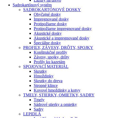
Lazúry na drevo
Sadrokartónový systém
SADROKARTÓNOVÉ DOSKY
Obyčajné dosky
Impregnované dosky
Protipožiarne dosky
Protipožiarne impregnované dosky
Akustické dosky
Akustické a impregnované dosky
Špeciálne dosky
PROFILY, ZÁVESY, DRÔTY, SPOJKY
Konštrukčné profily
Závesy, spojky, drôty
Profily ku kazetám
SPOJOVACÍ MATERIÁL
Skrutky
Hmoždinky
Skrutky do dreva
Stropné klince
Kovové hmoždinky a kotvy
TMELY, STIERKY, OMIETKY, SADRY
Tmely
Sádrové stierky a omietky
Sadry
LEPIDLÁ