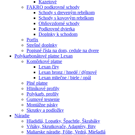
Kazetové
FAKRO podkrovné schody
Schody s dreveným rebríkom
Schody s kovovým rebríkom
Ohňovzdorné schody
Podkrovné dvierka
Doplnky k schodom
Porfix
Strešné doplnky
Popisné čísla na dom, cedule na dvere
Polykarbonátové platne Lexan
Komôrkové platne
Lexan číry
Lexan bronz / hnedé / dýmové
Lexan mliečne / biele / opál
Plné platne
Hliníkové profily
Polykarb. profily
Gumové tesnenie
Montážne pásky
Skrutky a podložky
Náradie
Hladidlá, Lopatky, Špachtle, Škrabáky
Vŕtáky, Skrutkovače, Adaptéry, Bity
Maliarske náradie, Fólie, Vedrá, Miešadlá