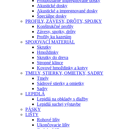
Protipožiarne impregnované dosky
Akustické dosky
Akustické a impregnované dosky
Špeciálne dosky
PROFILY, ZÁVESY, DRÔTY, SPOJKY
Konštrukčné profily
Závesy, spojky, drôty
Profily ku kazetám
SPOJOVACÍ MATERIÁL
Skrutky
Hmoždinky
Skrutky do dreva
Stropné klince
Kovové hmoždinky a kotvy
TMELY, STIERKY, OMIETKY, SADRY
Tmely
Sádrové stierky a omietky
Sadry
LEPIDLÁ
Lepidlá na obklady s dlažby
Lepidlá suchej výstavbe
PÁSKY
LIŠTY
Rohové lišty
Ukončovacie lišty