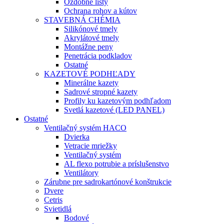
Ozdobné lišty
Ochrana rohov a kútov
STAVEBNÁ CHÉMIA
Silikónové tmely
Akrylátové tmely
Montážne peny
Penetrácia podkladov
Ostatné
KAZETOVÉ PODHĽADY
Minerálne kazety
Sadrové stropné kazety
Profily ku kazetovým podhľadom
Svetlá kazetové (LED PANEL)
Ostatné
Ventilačný systém HACO
Dvierka
Vetracie mriežky
Ventilačný systém
AL flexo potrubie a príslušenstvo
Ventilátory
Zárubne pre sadrokartónové konštrukcie
Dvere
Cetris
Svietidlá
Bodové