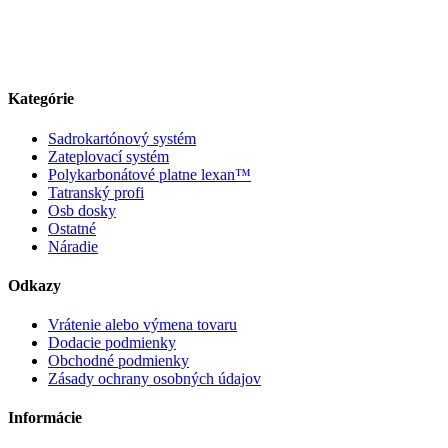
Kategórie
Sadrokartónový systém
Zateplovací systém
Polykarbonátové platne lexan™
Tatranský profi
Osb dosky
Ostatné
Náradie
Odkazy
Vrátenie alebo výmena tovaru
Dodacie podmienky
Obchodné podmienky
Zásady ochrany osobných údajov
Informácie