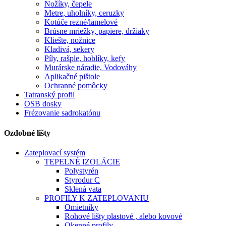
Nožíky, čepele
Metre, uholníky, ceruzky
Kotúče rezné/lamelové
Brúsne mriežky, papiere, držiaky
Kliešte, nožnice
Kladivá, sekery
Píly, rašple, hoblíky, kefy
Murárske náradie, Vodováhy
Aplikačné pištole
Ochranné pomôcky
Tatranský profil
OSB dosky
Frézovanie sadrokatónu
Ozdobné lišty
Zateplovací systém
TEPELNÉ IZOLÁCIE
Polystyrén
Styrodur C
Sklená vata
PROFILY K ZATEPLOVANIU
Omietniky
Rohové lišty plastové , alebo kovové
Okenné profily