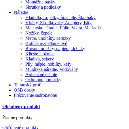
Montážne pásky
Skrutky a podložky
Náradie
Hladidlá, Lopatky, Špachtle, Škrabáky
Vŕtáky, Skrutkovače, Adaptéry, Bity
Maliarske náradie, Fólie, Vedrá, Miešadlá
Nožíky, čepele
Metre, uholníky, ceruzky
Kotúče rezné/lamelové
Brúsne mriežky, papiere, držiaky
Kliešte, nožnice
Kladivá, sekery
Píly, rašple, hoblíky, kefy
Murárske náradie, Vodováhy
Aplikačné pištole
Ochranné pomôcky
Tatranský profil
OSB dosky
Frézovanie sadrokatónu
Obľúbený produkt
Žiadne produkty
Obľúbené produkty