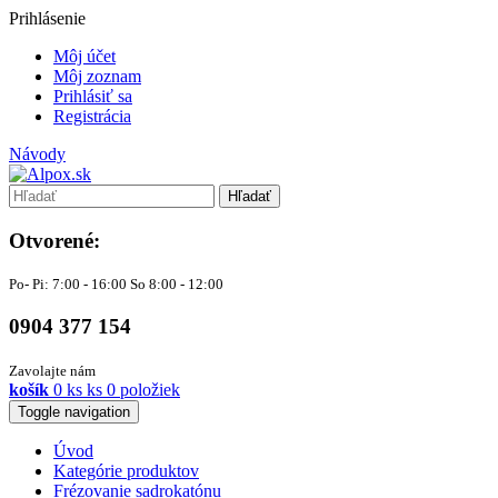
Prihlásenie
Môj účet
Môj zoznam
Prihlásiť sa
Registrácia
Návody
Hľadať
Otvorené:
Po- Pi: 7:00 - 16:00 So 8:00 - 12:00
0904 377 154
Zavolajte nám
košík
0
ks
ks
0 položiek
Toggle navigation
Úvod
Kategórie produktov
Frézovanie sadrokatónu