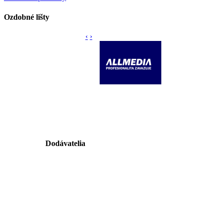
Ozdobné lišty
‹
›
Dodávatelia