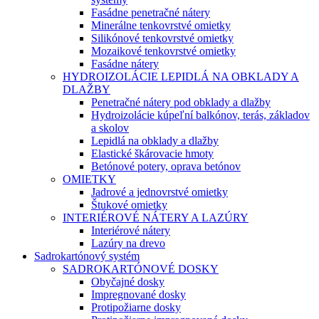
Fasádne penetračné nátery
Minerálne tenkovrstvé omietky
Silikónové tenkovrstvé omietky
Mozaikové tenkovrstvé omietky
Fasádne nátery
HYDROIZOLÁCIE LEPIDLÁ NA OBKLADY A
DLAŽBY
Penetračné nátery pod obklady a dlažby
Hydroizolácie kúpeľní balkónov, terás, základov
a skolov
Lepidlá na obklady a dlažby
Elastické škárovacie hmoty
Betónové potery, oprava betónov
OMIETKY
Jadrové a jednovrstvé omietky
Štukové omietky
INTERIÉROVÉ NÁTERY A LAZÚRY
Interiérové nátery
Lazúry na drevo
Sadrokartónový systém
SADROKARTÓNOVÉ DOSKY
Obyčajné dosky
Impregnované dosky
Protipožiarne dosky