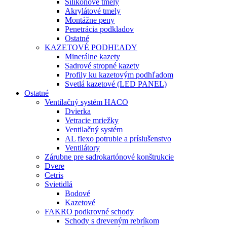
Silikónové tmely
Akrylátové tmely
Montážne peny
Penetrácia podkladov
Ostatné
KAZETOVÉ PODHĽADY
Minerálne kazety
Sadrové stropné kazety
Profily ku kazetovým podhľadom
Svetlá kazetové (LED PANEL)
Ostatné
Ventilačný systém HACO
Dvierka
Vetracie mriežky
Ventilačný systém
AL flexo potrubie a príslušenstvo
Ventilátory
Zárubne pre sadrokartónové konštrukcie
Dvere
Cetris
Svietidlá
Bodové
Kazetové
FAKRO podkrovné schody
Schody s dreveným rebríkom