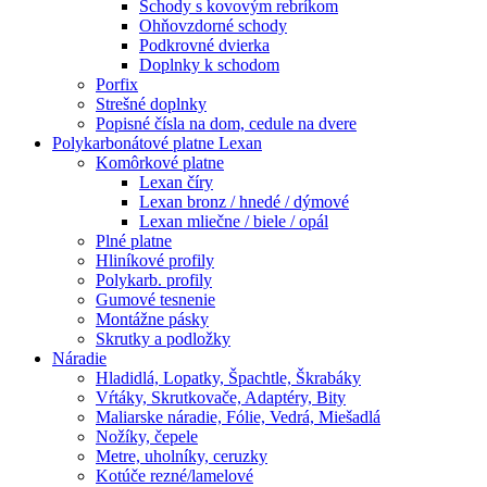
Schody s kovovým rebríkom
Ohňovzdorné schody
Podkrovné dvierka
Doplnky k schodom
Porfix
Strešné doplnky
Popisné čísla na dom, cedule na dvere
Polykarbonátové platne Lexan
Komôrkové platne
Lexan číry
Lexan bronz / hnedé / dýmové
Lexan mliečne / biele / opál
Plné platne
Hliníkové profily
Polykarb. profily
Gumové tesnenie
Montážne pásky
Skrutky a podložky
Náradie
Hladidlá, Lopatky, Špachtle, Škrabáky
Vŕtáky, Skrutkovače, Adaptéry, Bity
Maliarske náradie, Fólie, Vedrá, Miešadlá
Nožíky, čepele
Metre, uholníky, ceruzky
Kotúče rezné/lamelové