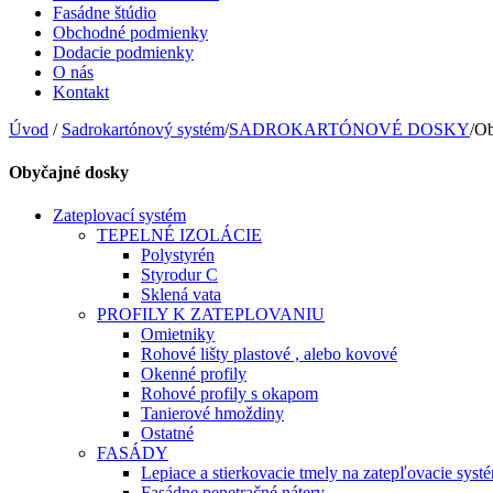
Fasádne štúdio
Obchodné podmienky
Dodacie podmienky
O nás
Kontakt
Úvod
/
Sadrokartónový systém
/
SADROKARTÓNOVÉ DOSKY
/
Ob
Obyčajné dosky
Zateplovací systém
TEPELNÉ IZOLÁCIE
Polystyrén
Styrodur C
Sklená vata
PROFILY K ZATEPLOVANIU
Omietniky
Rohové lišty plastové , alebo kovové
Okenné profily
Rohové profily s okapom
Tanierové hmoždiny
Ostatné
FASÁDY
Lepiace a stierkovacie tmely na zatepľovacie syst
Fasádne penetračné nátery