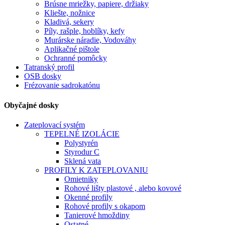
Brúsne mriežky, papiere, držiaky
Kliešte, nožnice
Kladivá, sekery
Píly, rašple, hoblíky, kefy
Murárske náradie, Vodováhy
Aplikačné pištole
Ochranné pomôcky
Tatranský profil
OSB dosky
Frézovanie sadrokatónu
Obyčajné dosky
Zateplovací systém
TEPELNÉ IZOLÁCIE
Polystyrén
Styrodur C
Sklená vata
PROFILY K ZATEPLOVANIU
Omietniky
Rohové lišty plastové , alebo kovové
Okenné profily
Rohové profily s okapom
Tanierové hmoždiny
Ostatné