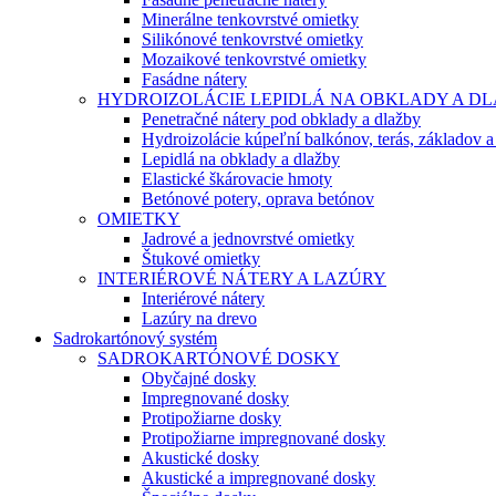
Minerálne tenkovrstvé omietky
Silikónové tenkovrstvé omietky
Mozaikové tenkovrstvé omietky
Fasádne nátery
HYDROIZOLÁCIE LEPIDLÁ NA OBKLADY A D
Penetračné nátery pod obklady a dlažby
Hydroizolácie kúpeľní balkónov, terás, základov a
Lepidlá na obklady a dlažby
Elastické škárovacie hmoty
Betónové potery, oprava betónov
OMIETKY
Jadrové a jednovrstvé omietky
Štukové omietky
INTERIÉROVÉ NÁTERY A LAZÚRY
Interiérové nátery
Lazúry na drevo
Sadrokartónový systém
SADROKARTÓNOVÉ DOSKY
Obyčajné dosky
Impregnované dosky
Protipožiarne dosky
Protipožiarne impregnované dosky
Akustické dosky
Akustické a impregnované dosky