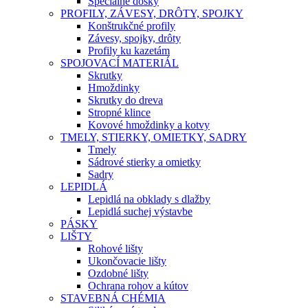
Špeciálne dosky
PROFILY, ZÁVESY, DRÔTY, SPOJKY
Konštrukčné profily
Závesy, spojky, drôty
Profily ku kazetám
SPOJOVACÍ MATERIÁL
Skrutky
Hmoždinky
Skrutky do dreva
Stropné klince
Kovové hmoždinky a kotvy
TMELY, STIERKY, OMIETKY, SADRY
Tmely
Sádrové stierky a omietky
Sadry
LEPIDLÁ
Lepidlá na obklady s dlažby
Lepidlá suchej výstavbe
PÁSKY
LIŠTY
Rohové lišty
Ukončovacie lišty
Ozdobné lišty
Ochrana rohov a kútov
STAVEBNÁ CHÉMIA