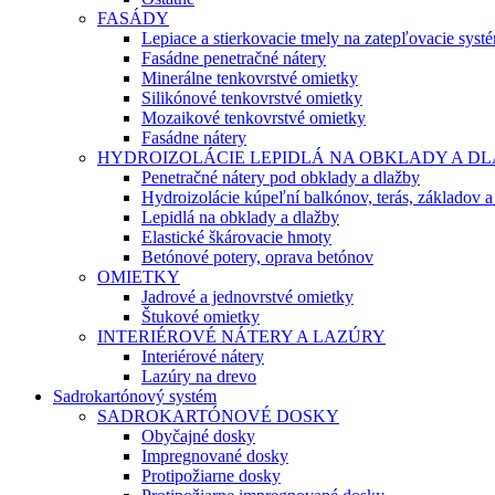
FASÁDY
Lepiace a stierkovacie tmely na zatepľovacie syst
Fasádne penetračné nátery
Minerálne tenkovrstvé omietky
Silikónové tenkovrstvé omietky
Mozaikové tenkovrstvé omietky
Fasádne nátery
HYDROIZOLÁCIE LEPIDLÁ NA OBKLADY A D
Penetračné nátery pod obklady a dlažby
Hydroizolácie kúpeľní balkónov, terás, základov a
Lepidlá na obklady a dlažby
Elastické škárovacie hmoty
Betónové potery, oprava betónov
OMIETKY
Jadrové a jednovrstvé omietky
Štukové omietky
INTERIÉROVÉ NÁTERY A LAZÚRY
Interiérové nátery
Lazúry na drevo
Sadrokartónový systém
SADROKARTÓNOVÉ DOSKY
Obyčajné dosky
Impregnované dosky
Protipožiarne dosky