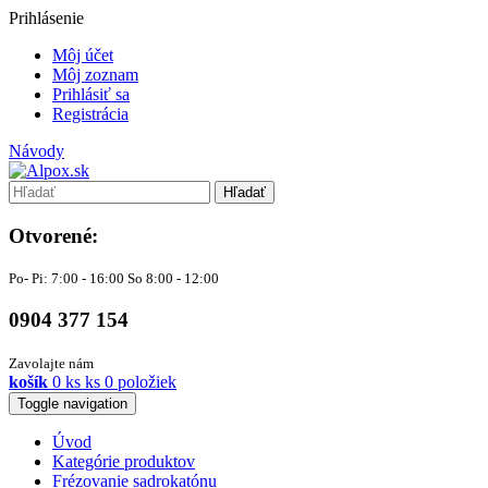
Prihlásenie
Môj účet
Môj zoznam
Prihlásiť sa
Registrácia
Návody
Hľadať
Otvorené:
Po- Pi: 7:00 - 16:00 So 8:00 - 12:00
0904 377 154
Zavolajte nám
košík
0
ks
ks
0 položiek
Toggle navigation
Úvod
Kategórie produktov
Frézovanie sadrokatónu