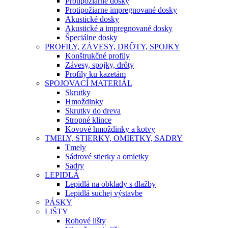
Protipožiarne dosky
Protipožiarne impregnované dosky
Akustické dosky
Akustické a impregnované dosky
Špeciálne dosky
PROFILY, ZÁVESY, DRÔTY, SPOJKY
Konštrukčné profily
Závesy, spojky, drôty
Profily ku kazetám
SPOJOVACÍ MATERIÁL
Skrutky
Hmoždinky
Skrutky do dreva
Stropné klince
Kovové hmoždinky a kotvy
TMELY, STIERKY, OMIETKY, SADRY
Tmely
Sádrové stierky a omietky
Sadry
LEPIDLÁ
Lepidlá na obklady s dlažby
Lepidlá suchej výstavbe
PÁSKY
LIŠTY
Rohové lišty