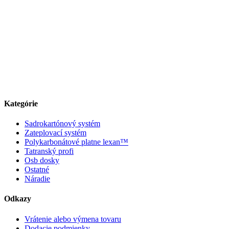
Kategórie
Sadrokartónový systém
Zateplovací systém
Polykarbonátové platne lexan™
Tatranský profi
Osb dosky
Ostatné
Náradie
Odkazy
Vrátenie alebo výmena tovaru
Dodacie podmienky