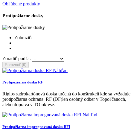
Obľúbené produkty
Protipožiarne dosky
Zobraziť:
Zoradiť podľa:
Porovnať (
0
)
Náhľad
Protipožiarna doska RF
Rigips sadrokartónová doska určená do konštrukcií kde sa vyžaduje
protipožiarna ochrana. RF (DF)len osobný odber v Topoľčanoch,
alebo doprava v TO okrese.
Náhľad
Protipožiarna impregnovaná doska RFI