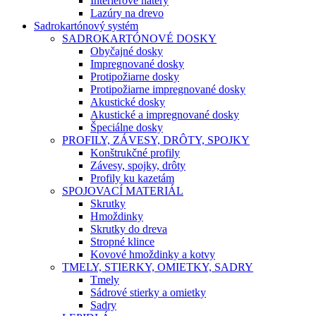
Interiérové nátery
Lazúry na drevo
Sadrokartónový systém
SADROKARTÓNOVÉ DOSKY
Obyčajné dosky
Impregnované dosky
Protipožiarne dosky
Protipožiarne impregnované dosky
Akustické dosky
Akustické a impregnované dosky
Špeciálne dosky
PROFILY, ZÁVESY, DRÔTY, SPOJKY
Konštrukčné profily
Závesy, spojky, drôty
Profily ku kazetám
SPOJOVACÍ MATERIÁL
Skrutky
Hmoždinky
Skrutky do dreva
Stropné klince
Kovové hmoždinky a kotvy
TMELY, STIERKY, OMIETKY, SADRY
Tmely
Sádrové stierky a omietky
Sadry