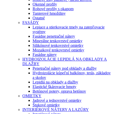
Okenné profily
Rohové profily s okapom
Tanierové hmoždiny
Ostatné
FASÁDY
Lepiace a stierkovacie tmely na zatepľovacie
systémy
Fasádne penetračné nátery
Minerálne tenkovrstvé omietky
Silikónové tenkovrstvé omietky
Mozaikové tenkovrstvé omietky
Fasádne nátery
HYDROIZOLÁCIE LEPIDLÁ NA OBKLADY A
DLAŽBY
Penetračné nátery pod obklady a dlažby
Hydroizolácie kúpeľní balkónov, terás, základov
a skolov
Lepidlá na obklady a dlažby
Elastické škárovacie hmoty
Betónové potery, oprava betónov
OMIETKY
Jadrové a jednovrstvé omietky
Štukové omietky
INTERIÉROVÉ NÁTERY A LAZÚRY