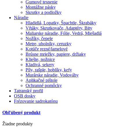
Gumové tesnenie
Montážne pásky
Skrutky a podložky
Náradie
Hladidlá, Lopatky, Špachtle, Škrabáky
Vŕtáky, Skrutkovače, Adaptéry, Bity
Maliarske náradie, Fólie, Vedrá, Miešadlá
Nožíky, čepele
Metre, uholníky, ceruzky
Kotúče rezné/lamelové
Brúsne mriežky, papiere, držiaky
Kliešte, nožnice
Kladivá, sekery
Píly, rašple, hoblíky, kefy
Murárske náradie, Vodováhy
Aplikačné pištole
Ochranné pomôcky
Tatranský profil
OSB dosky
Frézovanie sadrokatónu
Obľúbený produkt
Žiadne produkty