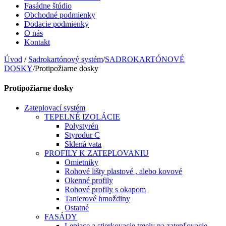
Fasádne štúdio
Obchodné podmienky
Dodacie podmienky
O nás
Kontakt
Úvod
/
Sadrokartónový systém
/
SADROKARTÓNOVÉ
DOSKY
/
Protipožiarne dosky
Protipožiarne dosky
Zateplovací systém
TEPELNÉ IZOLÁCIE
Polystyrén
Styrodur C
Sklená vata
PROFILY K ZATEPLOVANIU
Omietniky
Rohové lišty plastové , alebo kovové
Okenné profily
Rohové profily s okapom
Tanierové hmoždiny
Ostatné
FASÁDY
Lepiace a stierkovacie tmely na zatepľovacie