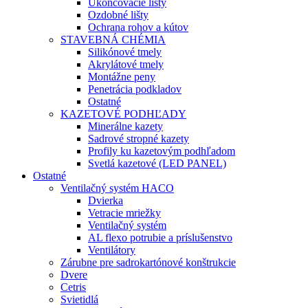
Ukončovacie lišty
Ozdobné lišty
Ochrana rohov a kútov
STAVEBNÁ CHÉMIA
Silikónové tmely
Akrylátové tmely
Montážne peny
Penetrácia podkladov
Ostatné
KAZETOVÉ PODHĽADY
Minerálne kazety
Sadrové stropné kazety
Profily ku kazetovým podhľadom
Svetlá kazetové (LED PANEL)
Ostatné
Ventilačný systém HACO
Dvierka
Vetracie mriežky
Ventilačný systém
AL flexo potrubie a príslušenstvo
Ventilátory
Zárubne pre sadrokartónové konštrukcie
Dvere
Cetris
Svietidlá