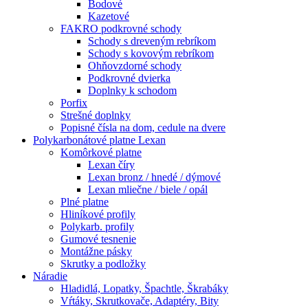
Bodové
Kazetové
FAKRO podkrovné schody
Schody s dreveným rebríkom
Schody s kovovým rebríkom
Ohňovzdorné schody
Podkrovné dvierka
Doplnky k schodom
Porfix
Strešné doplnky
Popisné čísla na dom, cedule na dvere
Polykarbonátové platne Lexan
Komôrkové platne
Lexan číry
Lexan bronz / hnedé / dýmové
Lexan mliečne / biele / opál
Plné platne
Hliníkové profily
Polykarb. profily
Gumové tesnenie
Montážne pásky
Skrutky a podložky
Náradie
Hladidlá, Lopatky, Špachtle, Škrabáky
Vŕtáky, Skrutkovače, Adaptéry, Bity