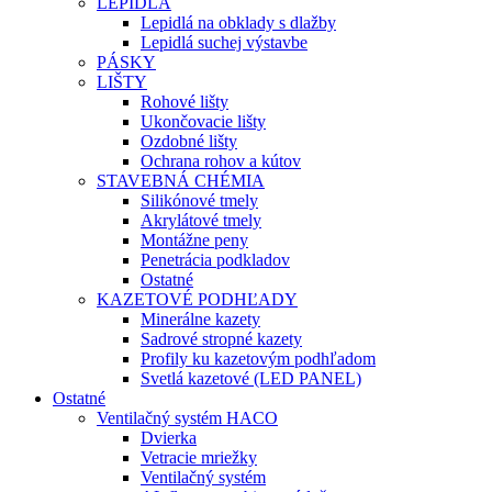
LEPIDLÁ
Lepidlá na obklady s dlažby
Lepidlá suchej výstavbe
PÁSKY
LIŠTY
Rohové lišty
Ukončovacie lišty
Ozdobné lišty
Ochrana rohov a kútov
STAVEBNÁ CHÉMIA
Silikónové tmely
Akrylátové tmely
Montážne peny
Penetrácia podkladov
Ostatné
KAZETOVÉ PODHĽADY
Minerálne kazety
Sadrové stropné kazety
Profily ku kazetovým podhľadom
Svetlá kazetové (LED PANEL)
Ostatné
Ventilačný systém HACO
Dvierka
Vetracie mriežky
Ventilačný systém