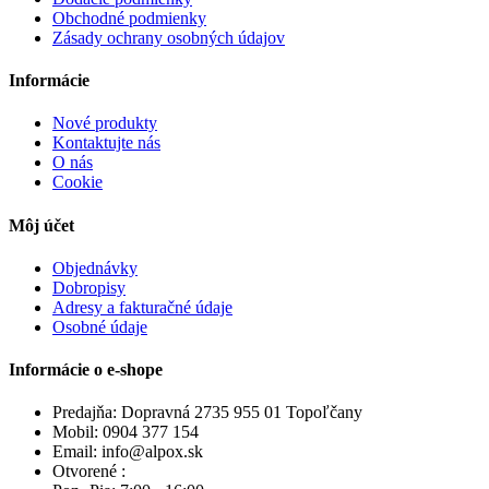
Obchodné podmienky
Zásady ochrany osobných údajov
Informácie
Nové produkty
Kontaktujte nás
O nás
Cookie
Môj účet
Objednávky
Dobropisy
Adresy a fakturačné údaje
Osobné údaje
Informácie o e-shope
Predajňa: Dopravná 2735 955 01 Topoľčany
Mobil: 0904 377 154
Email: info@alpox.sk
Otvorené :