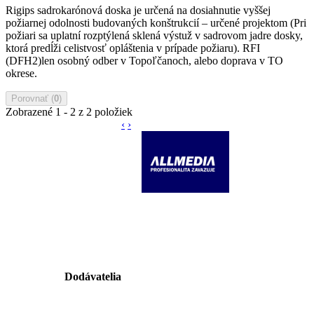
Rigips sadrokarónová doska je určená na dosiahnutie vyššej
požiarnej odolnosti budovaných konštrukcií – určené projektom (Pri
požiari sa uplatní rozptýlená sklená výstuž v sadrovom jadre dosky,
ktorá predĺži celistvosť opláštenia v prípade požiaru). RFI
(DFH2)len osobný odber v Topoľčanoch, alebo doprava v TO
okrese.
Porovnať (
0
)
Zobrazené 1 - 2 z 2 položiek
‹
›
Dodávatelia