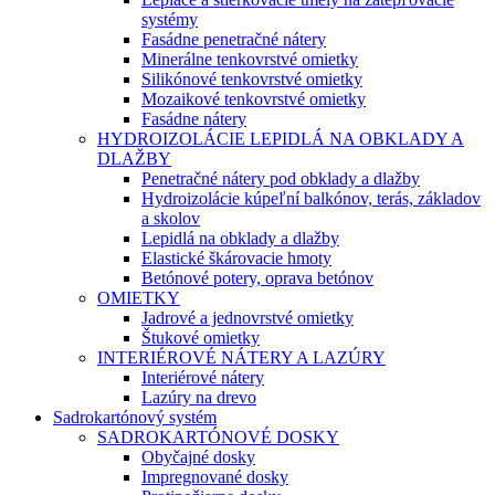
systémy
Fasádne penetračné nátery
Minerálne tenkovrstvé omietky
Silikónové tenkovrstvé omietky
Mozaikové tenkovrstvé omietky
Fasádne nátery
HYDROIZOLÁCIE LEPIDLÁ NA OBKLADY A
DLAŽBY
Penetračné nátery pod obklady a dlažby
Hydroizolácie kúpeľní balkónov, terás, základov
a skolov
Lepidlá na obklady a dlažby
Elastické škárovacie hmoty
Betónové potery, oprava betónov
OMIETKY
Jadrové a jednovrstvé omietky
Štukové omietky
INTERIÉROVÉ NÁTERY A LAZÚRY
Interiérové nátery
Lazúry na drevo
Sadrokartónový systém
SADROKARTÓNOVÉ DOSKY
Obyčajné dosky
Impregnované dosky