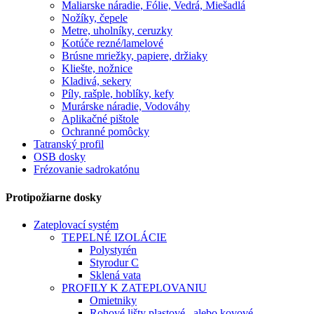
Maliarske náradie, Fólie, Vedrá, Miešadlá
Nožíky, čepele
Metre, uholníky, ceruzky
Kotúče rezné/lamelové
Brúsne mriežky, papiere, držiaky
Kliešte, nožnice
Kladivá, sekery
Píly, rašple, hoblíky, kefy
Murárske náradie, Vodováhy
Aplikačné pištole
Ochranné pomôcky
Tatranský profil
OSB dosky
Frézovanie sadrokatónu
Protipožiarne dosky
Zateplovací systém
TEPELNÉ IZOLÁCIE
Polystyrén
Styrodur C
Sklená vata
PROFILY K ZATEPLOVANIU
Omietniky
Rohové lišty plastové , alebo kovové