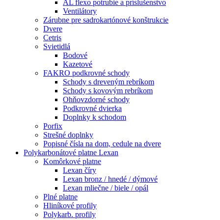
AL flexo potrubie a príslušenstvo
Ventilátory
Zárubne pre sadrokartónové konštrukcie
Dvere
Cetris
Svietidlá
Bodové
Kazetové
FAKRO podkrovné schody
Schody s dreveným rebríkom
Schody s kovovým rebríkom
Ohňovzdorné schody
Podkrovné dvierka
Doplnky k schodom
Porfix
Strešné doplnky
Popisné čísla na dom, cedule na dvere
Polykarbonátové platne Lexan
Komôrkové platne
Lexan číry
Lexan bronz / hnedé / dýmové
Lexan mliečne / biele / opál
Plné platne
Hliníkové profily
Polykarb. profily