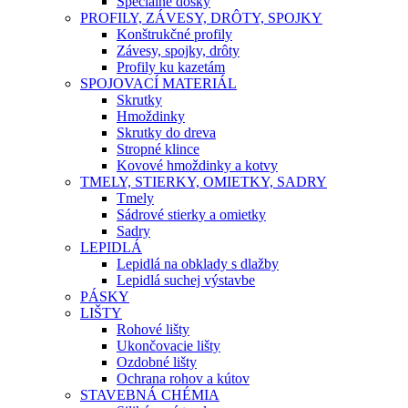
Špeciálne dosky
PROFILY, ZÁVESY, DRÔTY, SPOJKY
Konštrukčné profily
Závesy, spojky, drôty
Profily ku kazetám
SPOJOVACÍ MATERIÁL
Skrutky
Hmoždinky
Skrutky do dreva
Stropné klince
Kovové hmoždinky a kotvy
TMELY, STIERKY, OMIETKY, SADRY
Tmely
Sádrové stierky a omietky
Sadry
LEPIDLÁ
Lepidlá na obklady s dlažby
Lepidlá suchej výstavbe
PÁSKY
LIŠTY
Rohové lišty
Ukončovacie lišty
Ozdobné lišty
Ochrana rohov a kútov
STAVEBNÁ CHÉMIA