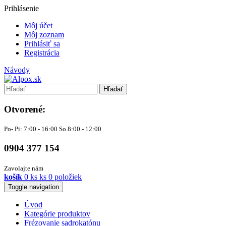
Prihlásenie
Môj účet
Môj zoznam
Prihlásiť sa
Registrácia
Návody
Hľadať
Otvorené:
Po- Pi: 7:00 - 16:00 So 8:00 - 12:00
0904 377 154
Zavolajte nám
košík
0
ks
ks
0 položiek
Toggle navigation
Úvod
Kategórie produktov
Frézovanie sadrokatónu