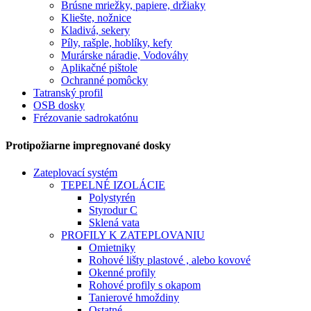
Brúsne mriežky, papiere, držiaky
Kliešte, nožnice
Kladivá, sekery
Píly, rašple, hoblíky, kefy
Murárske náradie, Vodováhy
Aplikačné pištole
Ochranné pomôcky
Tatranský profil
OSB dosky
Frézovanie sadrokatónu
Protipožiarne impregnované dosky
Zateplovací systém
TEPELNÉ IZOLÁCIE
Polystyrén
Styrodur C
Sklená vata
PROFILY K ZATEPLOVANIU
Omietniky
Rohové lišty plastové , alebo kovové
Okenné profily
Rohové profily s okapom
Tanierové hmoždiny
Ostatné