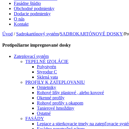
Fasádne štúdio
Obchodné podmienky
Dodacie podmienky
O nás
Kontakt
Úvod
/
Sadrokartónový systém
/
SADROKARTÓNOVÉ DOSKY
/
Pr
Protipožiarne impregnované dosky
Zateplovací systém
TEPELNÉ IZOLÁCIE
Polystyrén
Styrodur C
Sklená vata
PROFILY K ZATEPLOVANIU
Omietniky
Rohové lišty plastové , alebo kovové
Okenné profily
Rohové profily s okapom
Tanierové hmoždiny
Ostatné
FASÁDY
Lepiace a stierkovacie tmely na zatepľovacie syst
Fasádne penetračné nátery