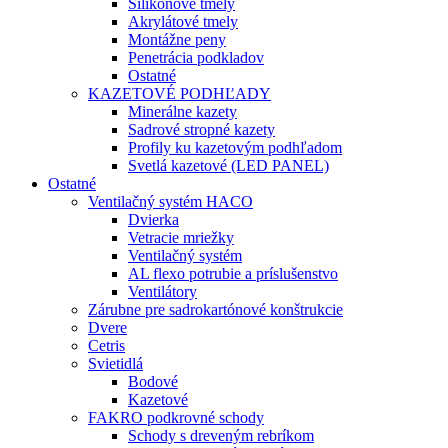
Silikónové tmely
Akrylátové tmely
Montážne peny
Penetrácia podkladov
Ostatné
KAZETOVÉ PODHĽADY
Minerálne kazety
Sadrové stropné kazety
Profily ku kazetovým podhľadom
Svetlá kazetové (LED PANEL)
Ostatné
Ventilačný systém HACO
Dvierka
Vetracie mriežky
Ventilačný systém
AL flexo potrubie a príslušenstvo
Ventilátory
Zárubne pre sadrokartónové konštrukcie
Dvere
Cetris
Svietidlá
Bodové
Kazetové
FAKRO podkrovné schody
Schody s dreveným rebríkom