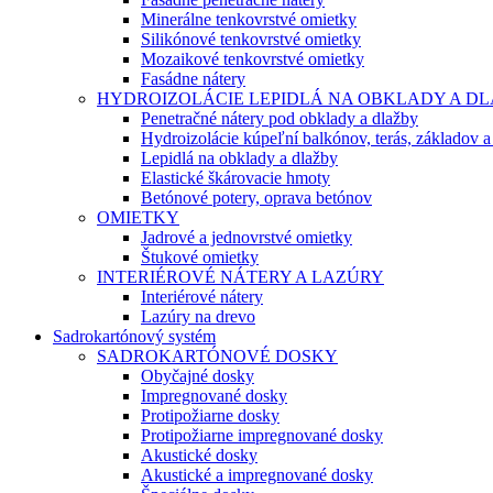
Minerálne tenkovrstvé omietky
Silikónové tenkovrstvé omietky
Mozaikové tenkovrstvé omietky
Fasádne nátery
HYDROIZOLÁCIE LEPIDLÁ NA OBKLADY A D
Penetračné nátery pod obklady a dlažby
Hydroizolácie kúpeľní balkónov, terás, základov a
Lepidlá na obklady a dlažby
Elastické škárovacie hmoty
Betónové potery, oprava betónov
OMIETKY
Jadrové a jednovrstvé omietky
Štukové omietky
INTERIÉROVÉ NÁTERY A LAZÚRY
Interiérové nátery
Lazúry na drevo
Sadrokartónový systém
SADROKARTÓNOVÉ DOSKY
Obyčajné dosky
Impregnované dosky
Protipožiarne dosky
Protipožiarne impregnované dosky
Akustické dosky
Akustické a impregnované dosky