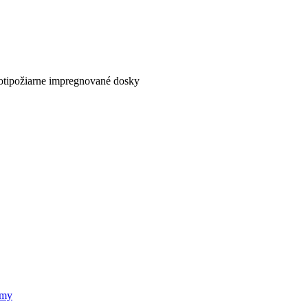
otipožiarne impregnované dosky
émy