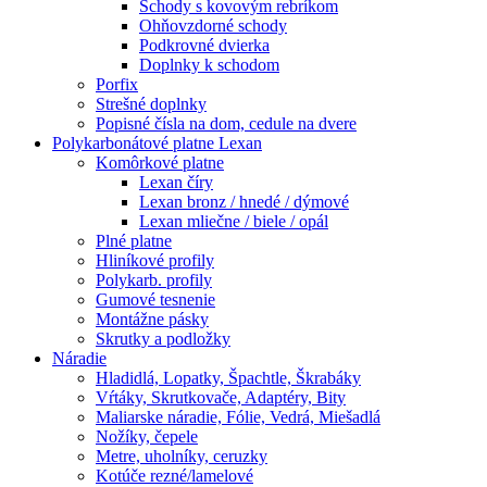
Schody s kovovým rebríkom
Ohňovzdorné schody
Podkrovné dvierka
Doplnky k schodom
Porfix
Strešné doplnky
Popisné čísla na dom, cedule na dvere
Polykarbonátové platne Lexan
Komôrkové platne
Lexan číry
Lexan bronz / hnedé / dýmové
Lexan mliečne / biele / opál
Plné platne
Hliníkové profily
Polykarb. profily
Gumové tesnenie
Montážne pásky
Skrutky a podložky
Náradie
Hladidlá, Lopatky, Špachtle, Škrabáky
Vŕtáky, Skrutkovače, Adaptéry, Bity
Maliarske náradie, Fólie, Vedrá, Miešadlá
Nožíky, čepele
Metre, uholníky, ceruzky
Kotúče rezné/lamelové