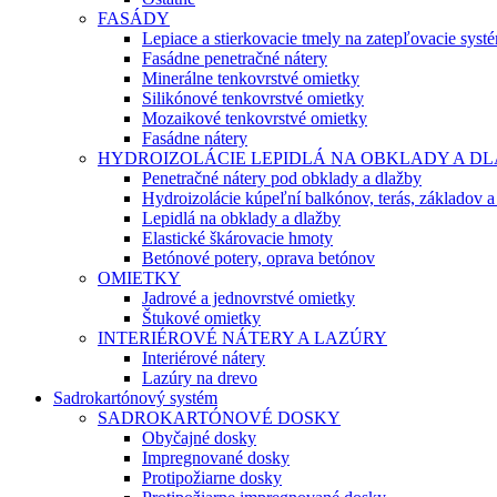
FASÁDY
Lepiace a stierkovacie tmely na zatepľovacie syst
Fasádne penetračné nátery
Minerálne tenkovrstvé omietky
Silikónové tenkovrstvé omietky
Mozaikové tenkovrstvé omietky
Fasádne nátery
HYDROIZOLÁCIE LEPIDLÁ NA OBKLADY A D
Penetračné nátery pod obklady a dlažby
Hydroizolácie kúpeľní balkónov, terás, základov a
Lepidlá na obklady a dlažby
Elastické škárovacie hmoty
Betónové potery, oprava betónov
OMIETKY
Jadrové a jednovrstvé omietky
Štukové omietky
INTERIÉROVÉ NÁTERY A LAZÚRY
Interiérové nátery
Lazúry na drevo
Sadrokartónový systém
SADROKARTÓNOVÉ DOSKY
Obyčajné dosky
Impregnované dosky
Protipožiarne dosky