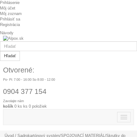
Prihlásenie
Môj účet
Môj zoznam
Prihlásiť sa
Registrácia
Návody
Hľadať
Otvorené:
Po- Pi: 7:00 - 16:00 So 8:00 - 12:00
0904 377 154
Zavolajte nám
košík
0
ks
ks
0 položiek
Toggle
navigat
Úvod
/
Sadrokartónový systém
/
SPOJOVACÍ MATERIÁL
/
Skrutky do