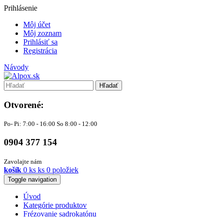
Prihlásenie
Môj účet
Môj zoznam
Prihlásiť sa
Registrácia
Návody
Hľadať
Otvorené:
Po- Pi: 7:00 - 16:00 So 8:00 - 12:00
0904 377 154
Zavolajte nám
košík
0
ks
ks
0 položiek
Toggle navigation
Úvod
Kategórie produktov
Frézovanie sadrokatónu