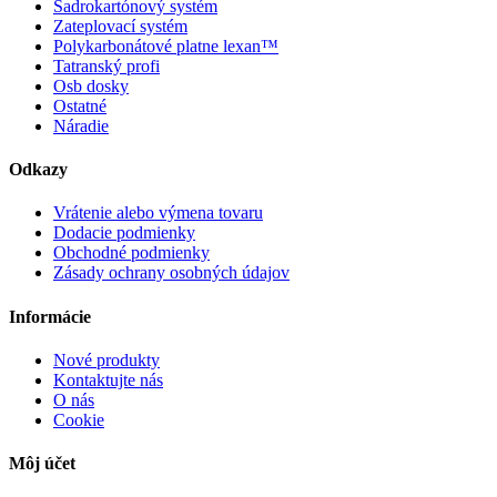
Sadrokartónový systém
Zateplovací systém
Polykarbonátové platne lexan™
Tatranský profi
Osb dosky
Ostatné
Náradie
Odkazy
Vrátenie alebo výmena tovaru
Dodacie podmienky
Obchodné podmienky
Zásady ochrany osobných údajov
Informácie
Nové produkty
Kontaktujte nás
O nás
Cookie
Môj účet