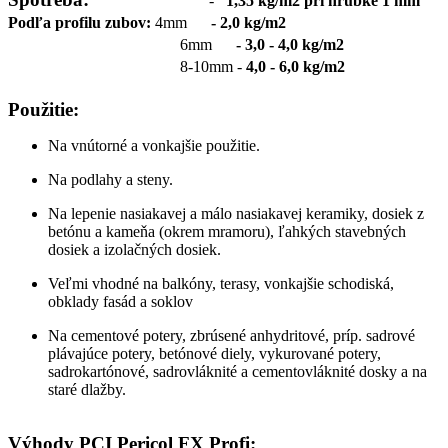
-
1,35 kg/m2 pri hrúbke 1 mm
Podľa profilu zubov:
4mm
- 2,0 kg/m2
6mm
- 3,0 - 4,0 kg/m2
8-10mm -
4,0 - 6,0 kg/m2
Použitie:
Na vnútorné a vonkajšie použitie.
Na podlahy a steny.
Na lepenie nasiakavej a málo nasiakavej keramiky, dosiek z
betónu a kameňa (okrem mramoru), ľahkých stavebných
dosiek a izolačných dosiek.
Veľmi vhodné na balkóny, terasy, vonkajšie schodiská,
obklady fasád a soklov
Na cementové potery, zbrúsené anhydritové, príp. sadrové
plávajúce potery, betónové diely, vykurované potery,
sadrokartónové, sadrovláknité a cementovláknité dosky a na
staré dlažby.
Výhody PCI Pericol FX Profi: