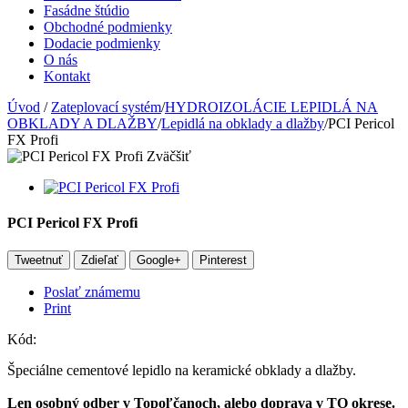
Fasádne štúdio
Obchodné podmienky
Dodacie podmienky
O nás
Kontakt
Úvod
/
Zateplovací systém
/
HYDROIZOLÁCIE LEPIDLÁ NA
OBKLADY A DLAŽBY
/
Lepidlá na obklady a dlažby
/
PCI Pericol
FX Profi
Zväčšiť
PCI Pericol FX Profi
Tweetnuť
Zdieľať
Google+
Pinterest
Poslať známemu
Print
Kód:
Špeciálne cementové lepidlo na keramické obklady a dlažby.
Len osobný odber v Topoľčanoch, alebo doprava v TO okrese.