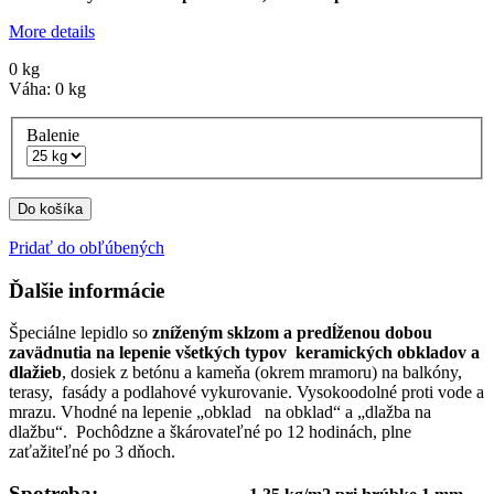
More details
0
kg
Váha:
0
kg
Balenie
Do košíka
Pridať do obľúbených
Ďalšie informácie
Špeciálne lepidlo so
zníženým sklzom a predĺženou dobou
zavädnutia na lepenie všetkých typov keramických obkladov a
dlažieb
, dosiek z betónu a kameňa (okrem mramoru) na balkóny,
terasy, fasády a podlahové vykurovanie. Vysokoodolné proti vode a
mrazu. Vhodné na lepenie „obklad na obklad“ a „dlažba na
dlažbu“. Pochôdzne a škárovateľné po 12 hodinách, plne
zaťažiteľné po 3 dňoch.
Spotreba: